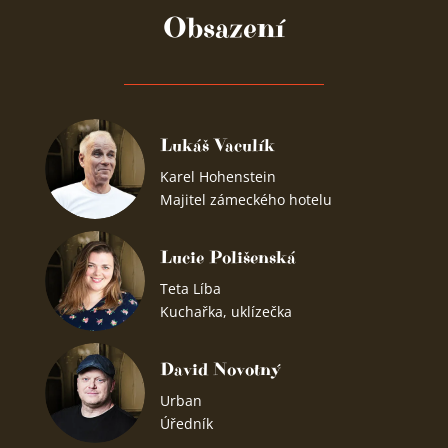
Obsazení
Lukáš Vaculík
Karel Hohenstein
Majitel zámeckého hotelu
Lucie Polišenská
Teta Líba
Kuchařka, uklízečka
David Novotný
Urban
Úředník