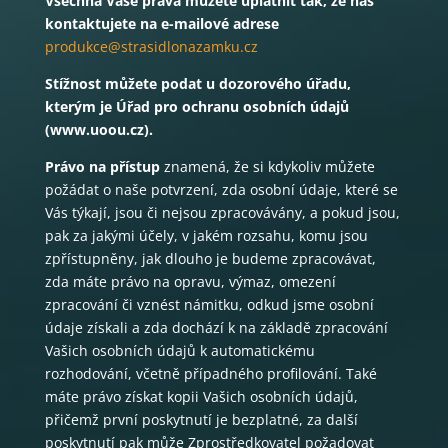
Všechna Vaše práva můžete uplatnit tak, že nás
kontaktujete na e-mailové adrese
produkce@strasidlonazamku.cz
Stížnost můžete podat u dozorového úřadu,
kterým je Úřad pro ochranu osobních údajů
(www.uoou.cz).
Právo na přístup
znamená, že si kdykoliv můžete
požádat o naše potvrzení, zda osobní údaje, které se
Vás týkají, jsou či nejsou zpracovávány, a pokud jsou,
pak za jakými účely, v jakém rozsahu, komu jsou
zpřístupněny, jak dlouho je budeme zpracovávat,
zda máte právo na opravu, výmaz, omezení
zpracování či vznést námitku, odkud jsme osobní
údaje získali a zda dochází k na základě zpracování
Vašich osobních údajů k automatickému
rozhodování, včetně případného profilování. Také
máte právo získat kopii Vašich osobních údajů,
přičemž první poskytnutí je bezplatné, za další
poskytnutí pak může Zprostředkovatel požadovat