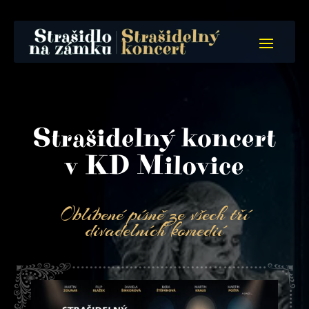
Strašidelný koncert
v KD Milovice
Oblíbené písně ze všech tří
divadelních komedií