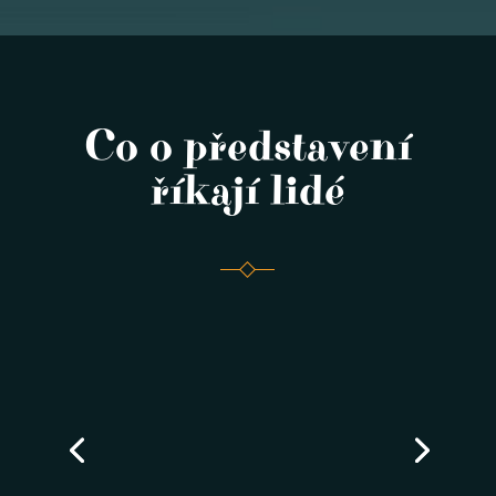
Co o představení
říkají lidé
Miroslava Hubová
Skvělé představení, výborní
????
????
????
herci
vloni v Mikulově,
letos v Loučni. Pokaždé trochu jiné a