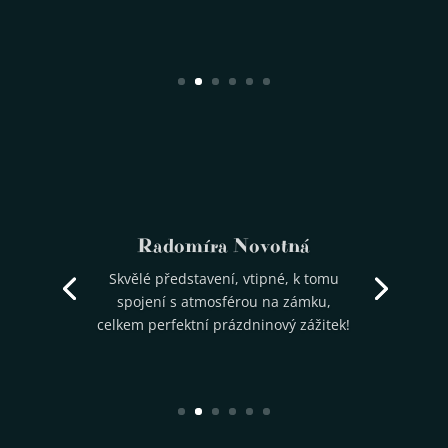
????
????
pokaždé úžasné!! Děkuji všem
Alena Císařová
úžasné představení, plné
????
smíchu.Krivoklat.