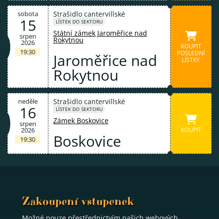
sobota
Strašidlo cantervillské
15
LÍSTEK DO SEKTORU
Státní zámek Jaroměřice nad
srpen
Rokytnou
2026
KOUPIT
19:30
POSLEDNÍ
Jaroměřice nad
LÍSTKY
Rokytnou
neděle
Strašidlo cantervillské
16
LÍSTEK DO SEKTORU
Zámek Boskovice
srpen
2026
KOUPIT
Boskovice
19:30
Zakoupení vstupenek
Možné pouze přestřednictvím našich webových