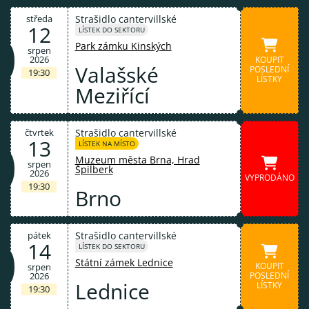
středa
Strašidlo cantervillské
12
LÍSTEK DO SEKTORU
Park zámku Kinských
srpen
2026
KOUPIT
Valašské
POSLEDNÍ
19:30
LÍSTKY
Meziřící
čtvrtek
Strašidlo cantervillské
13
LÍSTEK NA MÍSTO
Muzeum města Brna, Hrad
srpen
Špilberk
2026
VYPRODÁNO
19:30
Brno
pátek
Strašidlo cantervillské
14
LÍSTEK DO SEKTORU
Státní zámek Lednice
KOUPIT
srpen
2026
POSLEDNÍ
Lednice
LÍSTKY
19:30