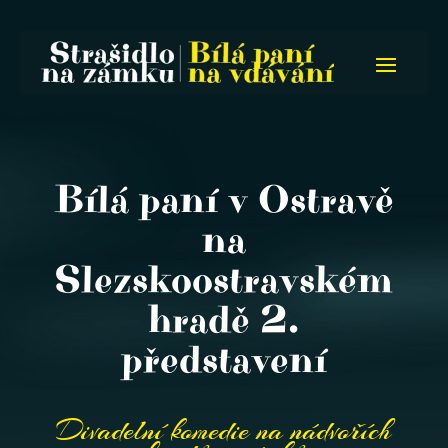
Bílá paní v Ostravě
na
Slezskoostravském
hradě 2.
představení
Divadelní komedie na nádvořích