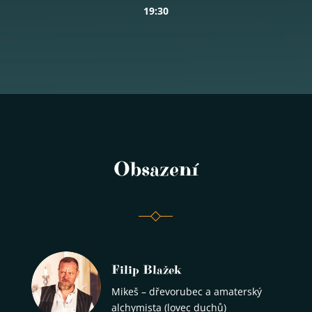
19:30
Obsazení
Filip Blažek
Mikeš – dřevorubec a amaterský
alchymista (lovec duchů)