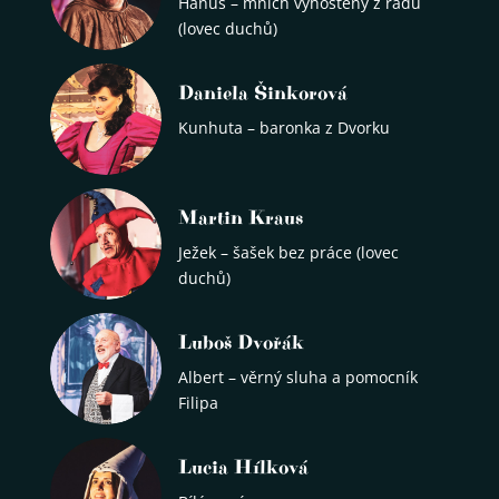
Hanuš – mnich vyhoštěný z řádu
(lovec duchů)
Daniela Šinkorová
Kunhuta – baronka z Dvorku
Martin Kraus
Ježek – šašek bez práce (lovec
duchů)
Luboš Dvořák
Albert – věrný sluha a pomocník
Filipa
Lucia Hílková